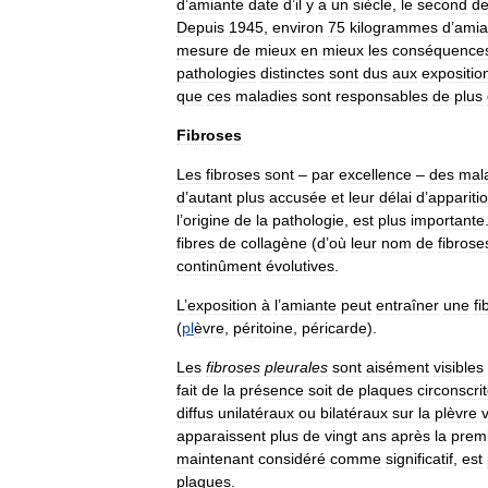
d
’
amiante
date
d
’
il
y
a
un
siècle
,
le
second
d
Depuis
1945
,
environ
75
kilogrammes
d
’
amia
mesure
de
mieux
en
mieux
les
conséquence
pathologies
distinctes
sont
dus
aux
expositio
que
ces
maladies
sont
responsables
de
plus
Fibroses
Les
fibroses
sont
–
par
excellence
–
des
mal
d
’
autant
plus
accusée
et
leur
délai
d
’
appariti
l
’
origine
de
la
pathologie
,
est
plus
importante
fibres
de
collagène
(
d
’
où
leur
nom
de
fibrose
continûment
évolutives
.
L
’
exposition
à
l
’
amiante
peut
entraîner
une
fi
(
pl
èvre
,
péritoine
,
péricarde
).
Les
fibroses
pleurales
sont
aisément
visibles
fait
de
la
présence
soit
de
plaques
circonscri
diffus
unilatéraux
ou
bilatéraux
sur
la
plèvre
apparaissent
plus
de
vingt
ans
après
la
prem
maintenant
considéré
comme
significatif
,
est
plaques
.