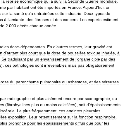
e
la
reprise
économique
qui
a
suivi
la
Seconde
Guerre
mondiale
.
nte
par
habitant
ont
été
importés
en
France
.
Aujourd
’
hui
,
on
s
sur
la
santé
qu
’
a
entraînées
cette
industrie
.
Deux
types
de
ns
à
l
’
amiante:
des
fibroses
et
des
cancers
.
Les
experts
estiment
de
2
000
décès
chaque
année
.
adies
dose
-
dépendantes
.
En
d
’
autres
termes
,
leur
gravité
est
on
d
’
autant
plus
court
que
la
dose
de
poussière
toxique
inhalée
,
à
.
Se
traduisant
par
un
envahissement
de
l
’
organe
cible
par
des
s
),
ces
pathologies
sont
irréversibles
mais
pas
obligatoirement
brose
du
parenchyme
pulmonaire
ou
asbestose
,
et
des
séreuses
par
radiographie
et
plus
aisément
encore
par
scanographie
,
du
tes
(
fibrohyalines
plus
ou
moins
calcifiées
),
soit
d
’
épaississements
viscérale
.
Le
plus
fréquemment
,
ces
atteintes
pleurales
ière
exposition
.
Leur
retentissement
sur
la
fonction
respiratoire
,
plus
prononcé
pour
les
épaississements
diffus
que
pour
les