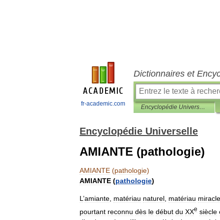
Dictionnaires et Ency
fr-academic.com
Encyclopédie Universelle
Encyclopédie Universelle
AMIANTE (pathologie)
AMIANTE
(
pathologie
)
AMIANTE
(
pathologie
)
L
’
amiante
,
matériau
naturel
,
matériau
miracl
e
pourtant
reconnu
dès
le
début
du
XX
siècle