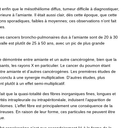
t
enfin
que
le
mésothéliome
diffus
,
tumeur
difficile
à
diagnostiquer
,
rieure
à
l
’
amiante
.
Il
était
aussi
clair
,
dès
cette
époque
,
que
cette
ions
sporadiques
,
faibles
à
moyennes
;
ces
observations
n
’
ont
fait
tes
.
les
cancers
broncho
-
pulmonaires
dus
à
l
’
amiante
sont
de
20
à
30
valle
est
plutôt
de
25
à
50
ans
,
avec
un
pic
de
plus
grande
e
démontrée
entre
amiante
et
un
autre
cancérogène
,
bien
que
la
isants
,
les
rayons
X
en
particulier
.
Le
cancer
du
poumon
étant
tre
amiante
et
d
’
autres
cancérogènes
.
Les
premières
études
de
conclu
à
une
synergie
multiplicative
.
D
’
autres
études
,
plus
nt
plutôt
à
un
effet
semi
-
multiplicatif
.
fait
que
la
quasi
-
totalité
des
fibres
inorganiques
fines
,
longues
et
ités
intrapleurale
ou
intrapéritonéale
,
induisent
l
’
apparition
de
liomes
.
L
’
effet
fibre
est
principalement
une
conséquence
de
la
éreuses
.
En
raison
de
leur
forme
,
ces
particules
ne
peuvent
être
ue
.
fet
cancérogène
n
’
est
que
secondairement
lié
à
la
forme
de
la