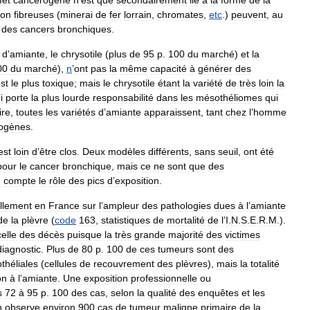
on
fibreuses
(
minerai
de
fer
lorrain
,
chromates
,
etc
.)
peuvent
,
au
des
cancers
bronchiques
.
d
’
amiante
,
le
chrysotile
(
plus
de
95
p
.
100
du
marché
)
et
la
00
du
marché
),
n
’
ont
pas
la
même
capacité
à
générer
des
st
le
plus
toxique
;
mais
le
chrysotile
étant
la
variété
de
très
loin
la
i
porte
la
plus
lourde
responsabilité
dans
les
mésothéliomes
qui
ire
,
toutes
les
variétés
d
’
amiante
apparaissent
,
tant
chez
l
’
homme
ogènes
.
est
loin
d
’
être
clos
.
Deux
modèles
différents
,
sans
seuil
,
ont
été
pour
le
cancer
bronchique
,
mais
ce
ne
sont
que
des
n
compte
le
rôle
des
pics
d
’
exposition
.
llement
en
France
sur
l
’
ampleur
des
pathologies
dues
à
l
’
amiante
de
la
plèvre
(
code
163
,
statistiques
de
mortalité
de
l
’
I
.
N
.
S
.
E
.
R
.
M
.).
celle
des
décès
puisque
la
très
grande
majorité
des
victimes
diagnostic
.
Plus
de
80
p
.
100
de
ces
tumeurs
sont
des
théliales
(
cellules
de
recouvrement
des
plèvres
),
mais
la
totalité
on
à
l
’
amiante
.
Une
exposition
professionnelle
ou
s
72
à
95
p
.
100
des
cas
,
selon
la
qualité
des
enquêtes
et
les
n
observe
environ
900
cas
de
tumeur
maligne
primaire
de
la