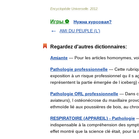
Encyclopédie
Universelle
.
2012
.
Игры ⚽
Нужна курсовая?
AMI DU PEUPLE (L’)
Regardez d'autres dictionnaires:
Amiante
— Pour les articles homonymes, v
Pathologie professionnelle
— Cette rubriqu
exposition à un risque professionnel qu il s a
représentent la partie émergée de l icebe
Pathologie ORL professionnelle
— Dans cet
aviateurs), l ostéonécrose du maxillaire prov
ethmoïde lié aux poussières de bois, au c
RESPIRATOIRE (APPAREIL) - Pathologie
—
indispensable à la compréhension des symp
effet montré que la science clé était, pour l