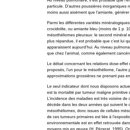
particule
.
D
’
autres
poussières
inorganiques
n
moins
aussi
aisément
que
l
’
amiante
,
générer
Parmi
les
différentes
variétés
minéralogiques
crocidolite
,
ou
amiante
bleu
(
moins
de
1
p
.
1
mésothéliomes
pleuraux:
le
second
minéral
e
plus
répandue
,
il
est
probable
que
c
’
est
lui
qu
apparaissent
aujourd
’
hui
.
Au
niveau
pulmona
que
chez
l
’
animal
,
comme
également
cancér
Le
débat
concernant
les
relations
dose
-
effet
proposés
,
l
’
un
pour
le
mésothéliome
,
l
’
autre
approximations
grossières
ne
prenant
pas
e
Le
seul
indicateur
dont
nous
disposons
actue
est
la
mortalité
par
tumeur
maligne
primitive
L
’
incidence
des
maladies
est
très
voisine
de
décède
dans
les
deux
années
qui
suivent
le
mésothéliomes
,
donc
issues
de
cellules
méso
de
ces
tumeurs
primaires
est
liée
à
l
’
expositi
environnementale
est
en
effet
retrouvée
dan
moyens
mis
en
œuvre
(
H
.
Pézerat
,
1995
).
O