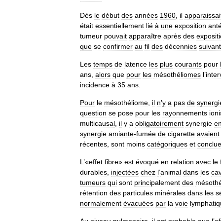
Dès
le
début
des
années
1960
,
il
apparaissai
était
essentiellement
lié
à
une
exposition
anté
tumeur
pouvait
apparaître
après
des
exposit
que
se
confirmer
au
fil
des
décennies
suivan
Les
temps
de
latence
les
plus
courants
pour
ans
,
alors
que
pour
les
mésothéliomes
l
’
inter
incidence
à
35
ans
.
Pour
le
mésothéliome
,
il
n
’
y
a
pas
de
synergi
question
se
pose
pour
les
rayonnements
ion
multicausal
,
il
y
a
obligatoirement
synergie
en
synergie
amiante
-
fumée
de
cigarette
avaient
récentes
,
sont
moins
catégoriques
et
conclue
L
’«
effet
fibre
»
est
évoqué
en
relation
avec
le
durables
,
injectées
chez
l
’
animal
dans
les
cav
tumeurs
qui
sont
principalement
des
mésothé
rétention
des
particules
minérales
dans
les
s
normalement
évacuées
par
la
voie
lymphatiq
Au
niveau
pulmonaire
,
il
est
probable
que
l
’
ef