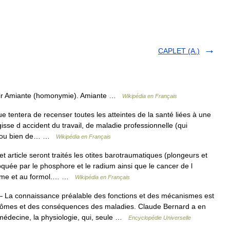
CAPLET (A.)
oir Amiante (homonymie). Amiante …
Wikipédia en Français
e tentera de recenser toutes les atteintes de la santé liées à une
gisse d accident du travail, de maladie professionnelle (qui
rg) ou bien de… …
Wikipédia en Français
 article seront traités les otites barotraumatiques (plongeurs et
oquée par le phosphore et le radium ainsi que le cancer de l
hrome et au formol.… …
Wikipédia en Français
 La connaissance préalable des fonctions et des mécanismes est
tômes et des conséquences des maladies. Claude Bernard a en
a médecine, la physiologie, qui, seule …
Encyclopédie Universelle