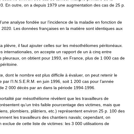
93
.
En
outre
,
on
a
depuis
1979
une
augmentation
des
cas
de
25
p
.
d
’
une
analyse
fondée
sur
l
’
incidence
de
la
maladie
en
fonction
de
n
2020
.
Les
données
françaises
en
la
matière
sont
identiques
aux
la
plèvre
,
il
faut
ajouter
celles
sur
les
mésothéliomes
péritonéaux
.
es
internationales
,
on
accepte
un
rapport
de
un
à
cinq
entre
s
pleuraux
,
on
obtient
pour
1993
,
en
France
,
plus
de
1
000
cas
de
péritoine
.
te
,
dont
le
nombre
est
plus
difficile
à
évaluer
,
on
peut
retenir
le
e
par
l
’
I
.
N
.
S
.
E
.
R
.
M
.
en
juin
1996
,
soit
1
200
cas
pour
l
’
année
de
2
000
décès
par
an
dans
la
période
1994
-
1996
.
ortalité
par
mésothéliome
révèlent
que
les
travailleurs
de
présentent
qu
’
un
très
faible
pourcentage
des
victimes
,
mais
que
ciens
,
plombiers
,
plâtriers
,
etc
.)
représentent
environ
25
p
.
100
des
iennent
les
travailleurs
des
chantiers
navals
;
cependant
,
on
n
exclue
de
cette
liste
de
victimes:
les
3
000
utilisations
de