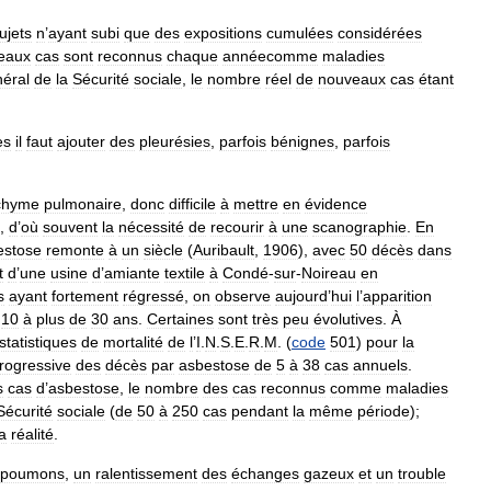
ujets
n
’
ayant
subi
que
des
expositions
cumulées
considérées
eaux
cas
sont
reconnus
chaque
annéecomme
maladies
éral
de
la
Sécurité
sociale
,
le
nombre
réel
de
nouveaux
cas
étant
es
il
faut
ajouter
des
pleurésies
,
parfois
bénignes
,
parfois
chyme
pulmonaire
,
donc
difficile
à
mettre
en
évidence
,
d
’
où
souvent
la
nécessité
de
recourir
à
une
scanographie
.
En
estose
remonte
à
un
siècle
(
Auribault
,
1906
),
avec
50
décès
dans
t
d
’
une
usine
d
’
amiante
textile
à
Condé
-
sur
-
Noireau
en
s
ayant
fortement
régressé
,
on
observe
aujourd
’
hui
l
’
apparition
10
à
plus
de
30
ans
.
Certaines
sont
très
peu
évolutives
.
À
statistiques
de
mortalité
de
l
’
I
.
N
.
S
.
E
.
R
.
M
. (
code
501
)
pour
la
rogressive
des
décès
par
asbestose
de
5
à
38
cas
annuels
.
s
cas
d
’
asbestose
,
le
nombre
des
cas
reconnus
comme
maladies
Sécurité
sociale
(
de
50
à
250
cas
pendant
la
même
période
);
la
réalité
.
poumons
,
un
ralentissement
des
échanges
gazeux
et
un
trouble