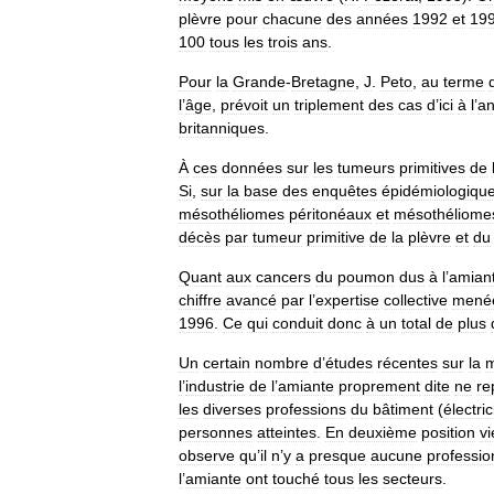
plèvre
pour
chacune
des
années
1992
et
19
100
tous
les
trois
ans
.
Pour
la
Grande
-
Bretagne
,
J
.
Peto
,
au
terme
l
’
âge
,
prévoit
un
triplement
des
cas
d
’
ici
à
l
’
a
britanniques
.
À
ces
données
sur
les
tumeurs
primitives
de
Si
,
sur
la
base
des
enquêtes
épidémiologiqu
mésothéliomes
péritonéaux
et
mésothéliome
décès
par
tumeur
primitive
de
la
plèvre
et
du
Quant
aux
cancers
du
poumon
dus
à
l
’
amian
chiffre
avancé
par
l
’
expertise
collective
mené
1996
.
Ce
qui
conduit
donc
à
un
total
de
plus
Un
certain
nombre
d
’
études
récentes
sur
la
m
l
’
industrie
de
l
’
amiante
proprement
dite
ne
re
les
diverses
professions
du
bâtiment
(
électri
personnes
atteintes
.
En
deuxième
position
v
observe
qu
’
il
n
’
y
a
presque
aucune
professio
l
’
amiante
ont
touché
tous
les
secteurs
.