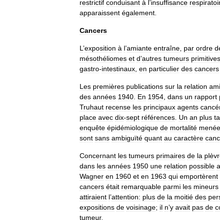
restrictif
conduisant
à
l
’
insuffisance
respiratoi
apparaissent
également
.
Cancers
L
’
exposition
à
l
’
amiante
entraîne
,
par
ordre
d
mésothéliomes
et
d
’
autres
tumeurs
primitive
gastro
-
intestinaux
,
en
particulier
des
cancers
Les
premières
publications
sur
la
relation
ami
des
années
1940
.
En
1954
,
dans
un
rapport
Truhaut
recense
les
principaux
agents
cancé
place
avec
dix
-
sept
références
.
Un
an
plus
t
enquête
épidémiologique
de
mortalité
mené
sont
sans
ambiguïté
quant
au
caractère
can
Concernant
les
tumeurs
primaires
de
la
plèv
dans
les
années
1950
une
relation
possible
Wagner
en
1960
et
en
1963
qui
emportèrent
cancers
était
remarquable
parmi
les
mineurs
attiraient
l
’
attention:
plus
de
la
moitié
des
per
expositions
de
voisinage
;
il
n
’
y
avait
pas
de
c
tumeur
.