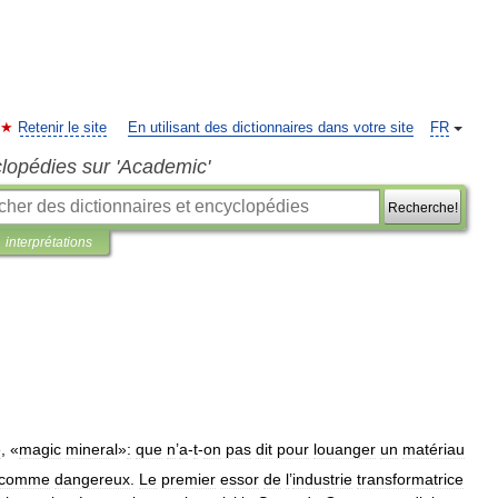
Retenir le site
En utilisant des dictionnaires dans votre site
FR
clopédies sur 'Academic'
Recherche!
interprétations
e
, «
magic
mineral
»
:
que
n
’
a
-
t
-
on
pas
dit
pour
louanger
un
matériau
comme
dangereux
.
Le
premier
essor
de
l
’
industrie
transformatrice