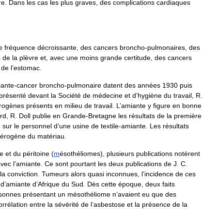
re
.
Dans
les
cas
les
plus
graves
,
des
complications
cardiaques
e
fréquence
décroissante
,
des
cancers
broncho
-
pulmonaires
,
des
s
de
la
plèvre
et
,
avec
une
moins
grande
certitude
,
des
cancers
de
l
’
estomac
.
ante
-
cancer
broncho
-
pulmonaire
datent
des
années
1930
puis
présenté
devant
la
Société
de
médecine
et
d
’
hygiène
du
travail
,
R
.
rogènes
présents
en
milieu
de
travail
.
L
’
amiante
y
figure
en
bonne
ard
,
R
.
Doll
publie
en
Grande
-
Bretagne
les
résultats
de
la
première
e
sur
le
personnel
d
’
une
usine
de
textile
-
amiante
.
Les
résultats
cérogène
du
matériau
.
re
et
du
péritoine
(
m
ésothéliomes
),
plusieurs
publications
notèrent
avec
l
’
amiante
.
Ce
sont
pourtant
les
deux
publications
de
J
.
C
.
la
conviction
.
Tumeurs
alors
quasi
inconnues
,
l
’
incidence
de
ces
d
’
amiante
d
’
Afrique
du
Sud
.
Dès
cette
époque
,
deux
faits
sonnes
présentant
un
mésothéliome
n
’
avaient
eu
que
des
orrélation
entre
la
sévérité
de
l
’
asbestose
et
la
présence
de
la