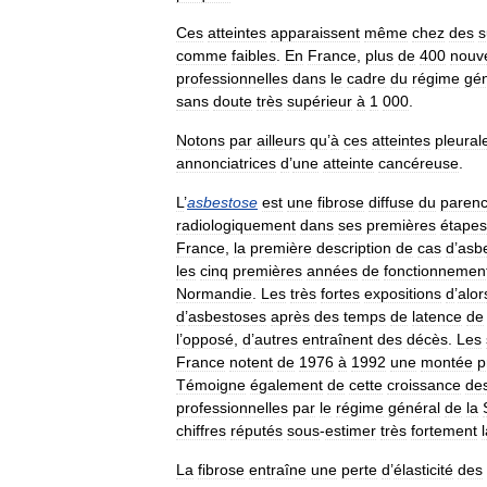
Ces
atteintes
apparaissent
même
chez
des
s
comme
faibles
.
En
France
,
plus
de
400
nouv
professionnelles
dans
le
cadre
du
régime
gén
sans
doute
très
supérieur
à
1
000
.
Notons
par
ailleurs
qu
’
à
ces
atteintes
pleural
annonciatrices
d
’
une
atteinte
cancéreuse
.
L
’
asbestose
est
une
fibrose
diffuse
du
paren
radiologiquement
dans
ses
premières
étapes
France
,
la
première
description
de
cas
d
’
asb
les
cinq
premières
années
de
fonctionnemen
Normandie
.
Les
très
fortes
expositions
d
’
alor
d
’
asbestoses
après
des
temps
de
latence
de
l
’
opposé
,
d
’
autres
entraînent
des
décès
.
Les
France
notent
de
1976
à
1992
une
montée
p
Témoigne
également
de
cette
croissance
de
professionnelles
par
le
régime
général
de
la
chiffres
réputés
sous
-
estimer
très
fortement
La
fibrose
entraîne
une
perte
d
’
élasticité
des